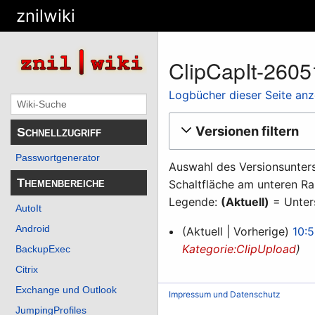
znilwiki
ClipCapIt-260
Logbücher dieser Seite an
Versionen filtern
Schnellzugriff
Passwortgenerator
Auswahl des Versionsunters
Themenbereiche
Schaltfläche am unteren Ra
Legende:
(Aktuell)
= Unters
AutoIt
18.
Android
Aktuell
Vorherige
10:5
Mai
Kategorie:ClipUpload
BackupExec
2026
Citrix
Exchange und Outlook
Impressum und Datenschutz
JumpingProfiles