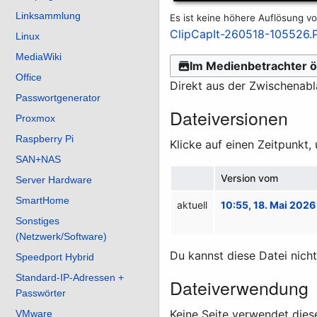
Linksammlung
Es ist keine höhere Auflösung v
ClipCapIt-260518-105526
Linux
MediaWiki
Im Medienbetrachter ö
Office
Direkt aus der Zwischenab
Passwortgenerator
Dateiversionen
Proxmox
Raspberry Pi
Klicke auf einen Zeitpunkt,
SAN+NAS
Version vom
Server Hardware
SmartHome
aktuell
10:55, 18. Mai 2026
Sonstiges
(Netzwerk/Software)
Du kannst diese Datei nich
Speedport Hybrid
Standard-IP-Adressen +
Dateiverwendung
Passwörter
Keine Seite verwendet dies
VMware