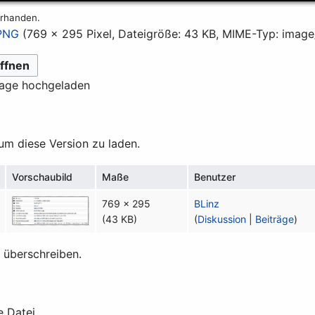
orhanden.
.PNG
(769 × 295 Pixel, Dateigröße: 43 KB, MIME-Typ:
image
ffnen
lage hochgeladen
 um diese Version zu laden.
Vorschaubild
Maße
Benutzer
769 × 295
BLinz
(43 KB)
(
Diskussion
|
Beiträge
)
t überschreiben.
e Datei.