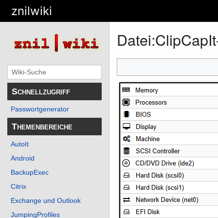
znilwiki
Datei
:
ClipCapI
Schnellzugriff
Passwortgenerator
Themenbereiche
AutoIt
Android
BackupExec
Citrix
Exchange und Outlook
JumpingProfiles