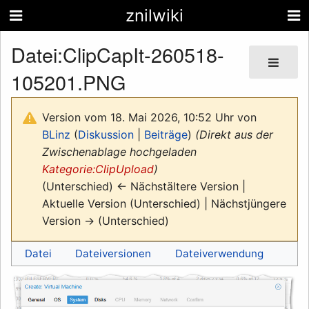
znilwiki
Datei
:
ClipCapIt-260518-
105201.PNG
Version vom 18. Mai 2026, 10:52 Uhr von
BLinz
(
Diskussion
|
Beiträge
)
(Direkt aus der
Zwischenablage hochgeladen
Kategorie:ClipUpload
)
(Unterschied) ← Nächstältere Version |
Aktuelle Version (Unterschied) | Nächstjüngere
Version → (Unterschied)
Datei
Dateiversionen
Dateiverwendung