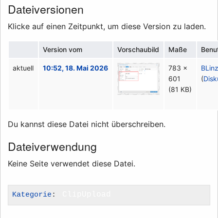
Dateiversionen
Klicke auf einen Zeitpunkt, um diese Version zu laden.
Version vom
Vorschaubild
Maße
Benu
aktuell
10:52, 18. Mai 2026
783 ×
BLin
601
(
Disk
(81 KB)
Du kannst diese Datei nicht überschreiben.
Dateiverwendung
Keine Seite verwendet diese Datei.
Kategorie
:
ClipUpload