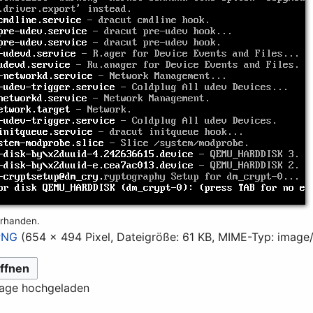
orhanden.
PNG
(654 × 494 Pixel, Dateigröße: 61 KB, MIME-Typ:
image
ffnen
lage hochgeladen