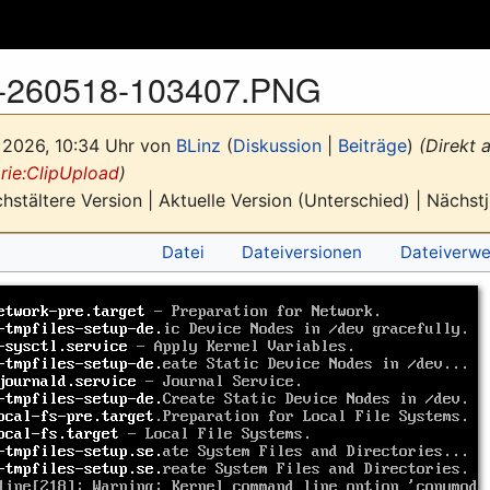
t-260518-103407.PNG
 2026, 10:34 Uhr von
BLinz
(
Diskussion
|
Beiträge
)
(Direkt 
rie:ClipUpload
)
stältere Version | Aktuelle Version (Unterschied) | Nächs
Datei
Dateiversionen
Dateiverw