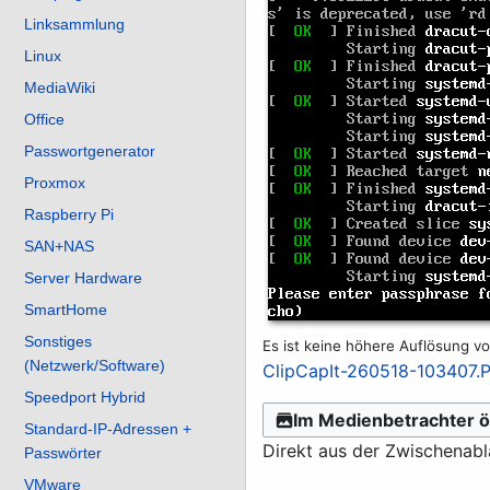
Linksammlung
Linux
MediaWiki
Office
Passwortgenerator
Proxmox
Raspberry Pi
SAN+NAS
Server Hardware
SmartHome
Sonstiges
Es ist keine höhere Auflösung v
(Netzwerk/Software)
ClipCapIt-260518-103407.
Speedport Hybrid
Im Medienbetrachter ö
Standard-IP-Adressen +
Direkt aus der Zwischenab
Passwörter
VMware