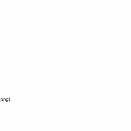
/png
)