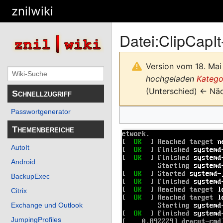
znilwiki
Datei
:
ClipCapI
Version vom 18. Mai
hochgeladen
Katego
(Unterschied) ← Näch
Schnellzugriff
Passwortgenerator
Themenbereiche
AutoIt
Android
BackupExec
Citrix
Exchange und Outlook
JumpingProfiles