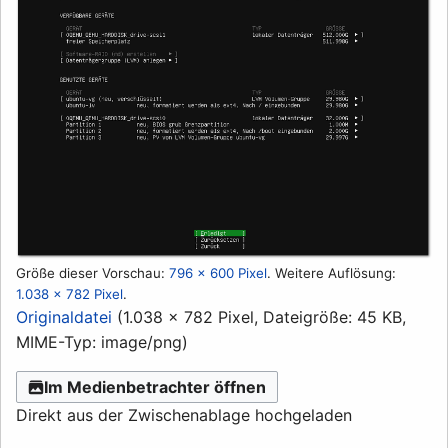
Größe dieser Vorschau:
796 × 600 Pixel
.
Weitere Auflösung:
1.038 × 782 Pixel
.
Originaldatei
(1.038 × 782 Pixel, Dateigröße: 45 KB,
MIME-Typ:
image/png
)
Im Medienbetrachter öffnen
Direkt aus der Zwischenablage hochgeladen