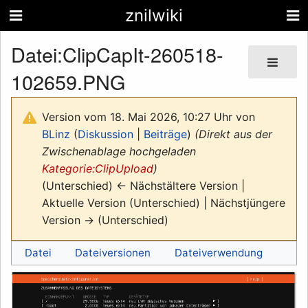
znilwiki
Datei
:
ClipCapIt-260518-
102659.PNG
Version vom 18. Mai 2026, 10:27 Uhr von
BLinz
(
Diskussion
|
Beiträge
)
(Direkt aus der
Zwischenablage hochgeladen
Kategorie:ClipUpload
)
(Unterschied) ← Nächstältere Version |
Aktuelle Version (Unterschied) | Nächstjüngere
Version → (Unterschied)
Datei
Dateiversionen
Dateiverwendung