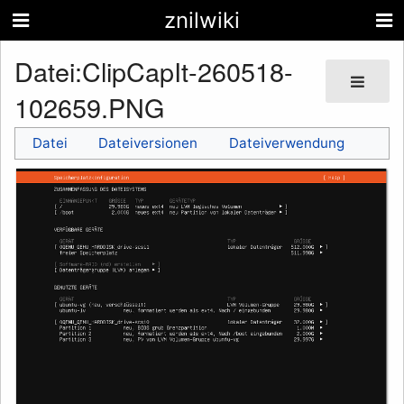
znilwiki
Datei
:
ClipCapIt-260518-
102659.PNG
Datei
Dateiversionen
Dateiverwendung