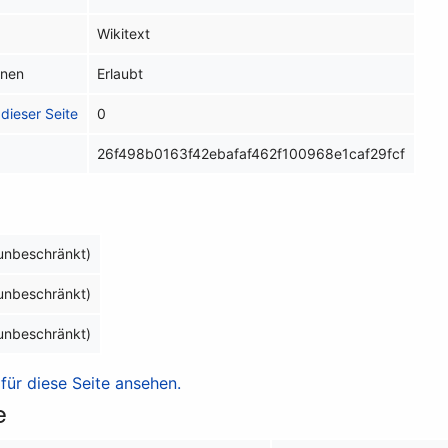
Wikitext
inen
Erlaubt
dieser Seite
0
26f498b0163f42ebafaf462f100968e1caf29fcf
(unbeschränkt)
(unbeschränkt)
(unbeschränkt)
ür diese Seite ansehen.
e