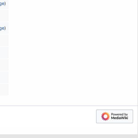
äge
)
äge
)