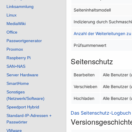
Linksammlung
Seiteninhaltsmodell
Linux
Indizierung durch Suchmasch
MediaWiki
Office
Anzahl der Weiterleitungen zu 
Passwortgenerator
Prüfsummenwert
Proxmox
Raspberry Pi
Seitenschutz
SAN+NAS
Bearbeiten
Alle Benutzer 
Server Hardware
SmartHome
Verschieben
Alle Benutzer 
Sonstiges
Hochladen
Alle Benutzer 
(Netzwerk/Software)
Speedport Hybrid
Das Seitenschutz-Logbuch f
Standard-IP-Adressen +
Versionsgeschicht
Passwörter
VMware