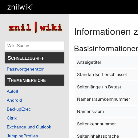
znilwiki
Informationen 
Basisinformatione
Schnellzugriff
Anzeigetitel
Passwortgenerator
Standardsortierschlüssel
Themenbereiche
Seitenlänge (in Bytes)
AutoIt
Namensraumkennnummer
Android
BackupExec
Namensraum
Citrix
Seitenkennnummer
Exchange und Outlook
JumpingProfiles
Seiteninhaltssprache