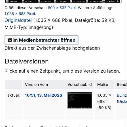
Größe dieser Vorschau:
800 × 532 Pixel
.
Weitere Auflösung:
1.035 × 688 Pixel
.
Originaldatei
(1.035 × 688 Pixel, Dateigröße: 59 KB,
MIME-Typ:
image/png
)
Im Medienbetrachter öffnen
Direkt aus der Zwischenablage hochgeladen
Dateiversionen
Klicke auf einen Zeitpunkt, um diese Version zu laden.
Version vom
Vorschaubild
Maße
Benu
aktuell
10:51, 13. Mai 2026
1.035 ×
BLin
688
(
Disk
(59 KB)