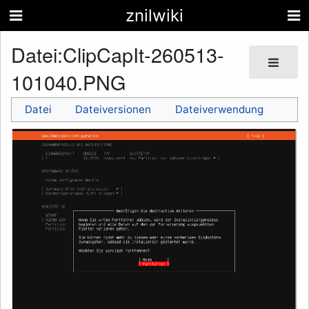
znilwiki
Datei
:
ClipCapIt-260513-
101040.PNG
Datei
Dateiversionen
Dateiverwendung