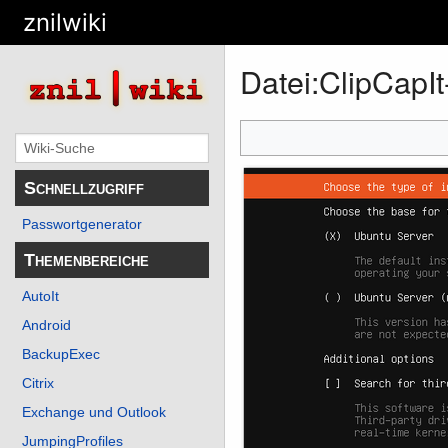
znilwiki
Datei
:
ClipCapI
Schnellzugriff
Passwortgenerator
Themenbereiche
AutoIt
Android
BackupExec
Citrix
Exchange und Outlook
JumpingProfiles