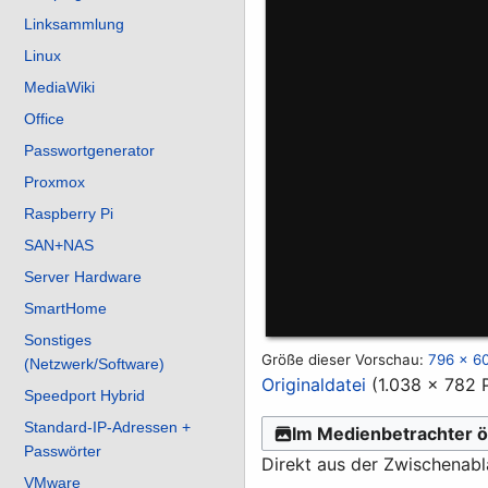
Linksammlung
Linux
MediaWiki
Office
Passwortgenerator
Proxmox
Raspberry Pi
SAN+NAS
Server Hardware
SmartHome
Sonstiges
Größe dieser Vorschau:
796 × 60
(Netzwerk/Software)
Originaldatei
(1.038 × 782 
Speedport Hybrid
Standard-IP-Adressen +
Im Medienbetrachter ö
Passwörter
Direkt aus der Zwischenab
VMware