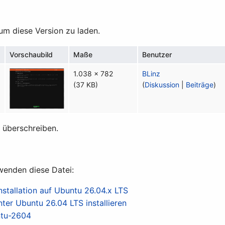
 um diese Version zu laden.
Vorschaubild
Maße
Benutzer
6
1.038 × 782
BLinz
(37 KB)
(
Diskussion
|
Beiträge
)
t überschreiben.
wenden diese Datei:
nstallation auf Ubuntu 26.04.x LTS
ter Ubuntu 26.04 LTS installieren
ntu-2604