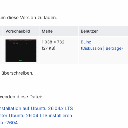
 um diese Version zu laden.
Vorschaubild
Maße
Benutzer
6
1.038 × 782
BLinz
(27 KB)
(
Diskussion
|
Beiträge
)
t überschreiben.
wenden diese Datei:
nstallation auf Ubuntu 26.04.x LTS
ter Ubuntu 26.04 LTS installieren
ntu-2604