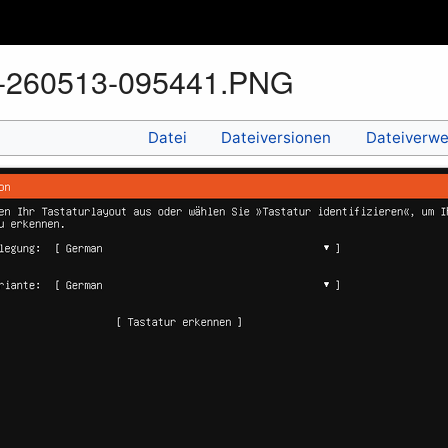
t-260513-095441.PNG
Datei
Dateiversionen
Dateiverw