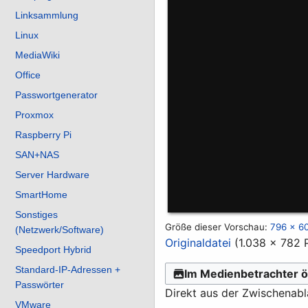
Linksammlung
Linux
MediaWiki
Office
Passwortgenerator
Proxmox
Raspberry Pi
SAN+NAS
Server Hardware
SmartHome
Sonstiges
Größe dieser Vorschau:
796 × 60
(Netzwerk/Software)
Originaldatei
(1.038 × 782 
Speedport Hybrid
Standard-IP-Adressen +
Im Medienbetrachter ö
Passwörter
Direkt aus der Zwischenab
VMware