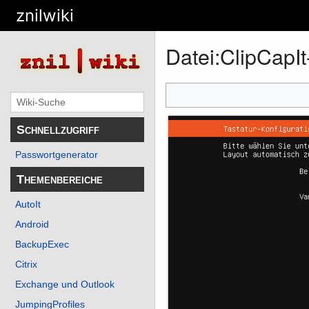
znilwiki
Datei
:
ClipCapI
Schnellzugriff
Passwortgenerator
Themenbereiche
AutoIt
Android
BackupExec
Citrix
Exchange und Outlook
JumpingProfiles