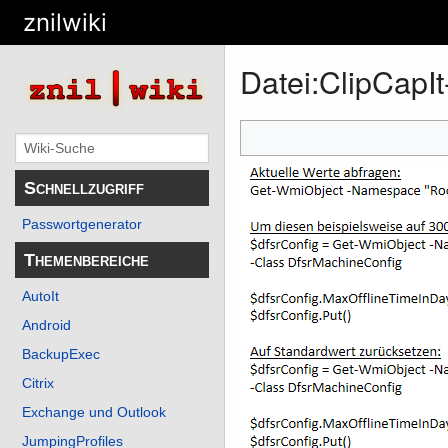
znilwiki
Datei
:
ClipCapI
Schnellzugriff
Passwortgenerator
Themenbereiche
AutoIt
Android
BackupExec
Citrix
Exchange und Outlook
JumpingProfiles