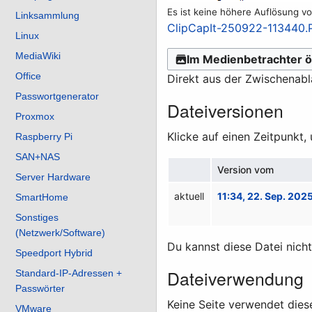
Es ist keine höhere Auflösung v
Linksammlung
ClipCapIt-250922-113440
Linux
MediaWiki
Im Medienbetrachter ö
Office
Direkt aus der Zwischenab
Passwortgenerator
Dateiversionen
Proxmox
Klicke auf einen Zeitpunkt,
Raspberry Pi
SAN+NAS
Version vom
Server Hardware
aktuell
11:34, 22. Sep. 202
SmartHome
Sonstiges
(Netzwerk/Software)
Du kannst diese Datei nich
Speedport Hybrid
Dateiverwendung
Standard-IP-Adressen +
Passwörter
Keine Seite verwendet dies
VMware