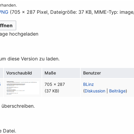
orhanden.
.PNG
(705 × 287 Pixel, Dateigröße: 37 KB, MIME-Typ:
image
ffnen
lage hochgeladen
 um diese Version zu laden.
Vorschaubild
Maße
Benutzer
5
705 × 287
BLinz
(37 KB)
(
Diskussion
|
Beiträge
)
t überschreiben.
e Datei.