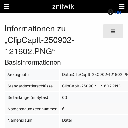
znilwiki
Hilfe
Informationen zu
„ClipCapIt-250902-
121602.PNG“
Basisinformationen
Anzeigetitel
Datei:ClipCapIt-250902-121602.P
Standardsortierschlüssel
ClipCapIt-250902-121602.PNG
Seitenlänge (in Bytes)
66
Namensraumkennnummer
6
Namensraum
Datei