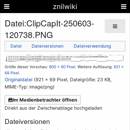
znilwiki
Datei
:
ClipCapIt-250603-
120738.PNG
Datei
Dateiversionen
Dateiverwendung
Größe dieser Vorschau:
800 × 60 Pixel
.
Weitere Auflösung:
921 ×
69 Pixel
.
Originaldatei
(921 × 69 Pixel, Dateigröße: 23 KB,
MIME-Typ:
image/png
)
Im Medienbetrachter öffnen
Direkt aus der Zwischenablage hochgeladen
Dateiversionen