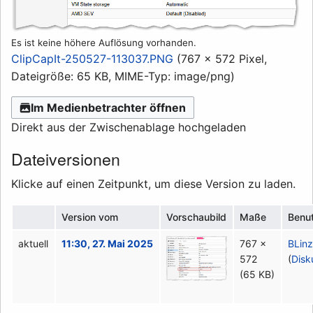
Es ist keine höhere Auflösung vorhanden.
ClipCapIt-250527-113037.PNG
(767 × 572 Pixel,
Dateigröße: 65 KB, MIME-Typ:
image/png
)
Im Medienbetrachter öffnen
Direkt aus der Zwischenablage hochgeladen
Dateiversionen
Klicke auf einen Zeitpunkt, um diese Version zu laden.
Version vom
Vorschaubild
Maße
Benu
aktuell
11:30, 27. Mai 2025
767 ×
BLin
572
(
Disk
(65 KB)