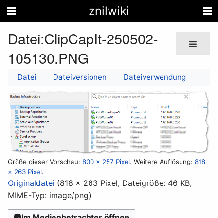
znilwiki
Datei
:
ClipCapIt-250502-
105130.PNG
Datei
Dateiversionen
Dateiverwendung
Größe dieser Vorschau:
800 × 257 Pixel
.
Weitere Auflösung:
818
× 263 Pixel
.
Originaldatei
(818 × 263 Pixel, Dateigröße: 46 KB,
MIME-Typ:
image/png
)
Im Medienbetrachter öffnen