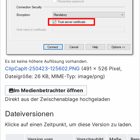
Es ist keine höhere Auflösung vorhanden.
ClipCapIt-250423-125602.PNG
(491 × 526 Pixel,
Dateigröße: 26 KB, MIME-Typ:
image/png
)
Im Medienbetrachter öffnen
Direkt aus der Zwischenablage hochgeladen
Dateiversionen
Klicke auf einen Zeitpunkt, um diese Version zu laden.
Version vom
Vorschaubild
Maße
Benu