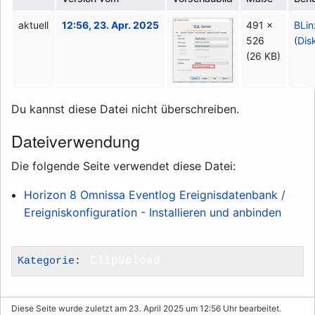
aktuell
12:56, 23. Apr. 2025
491 ×
BLin
526
(
Dis
(26 KB)
Du kannst diese Datei nicht überschreiben.
Dateiverwendung
Die folgende Seite verwendet diese Datei:
Horizon 8 Omnissa Eventlog Ereignisdatenbank /
Ereigniskonfiguration - Installieren und anbinden
Kategorie
:
ClipUpload
Diese Seite wurde zuletzt am 23. April 2025 um 12:56 Uhr bearbeitet.