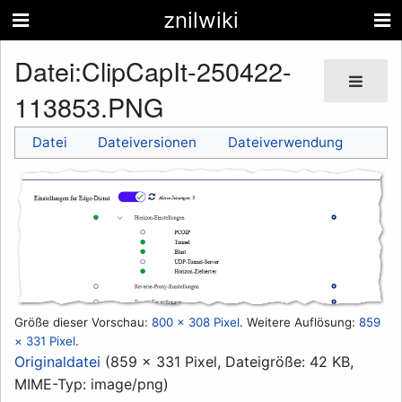
znilwiki
Datei
:
ClipCapIt-250422-
113853.PNG
Datei
Dateiversionen
Dateiverwendung
Größe dieser Vorschau:
800 × 308 Pixel
.
Weitere Auflösung:
859
× 331 Pixel
.
Originaldatei
(859 × 331 Pixel, Dateigröße: 42 KB,
MIME-Typ:
image/png
)