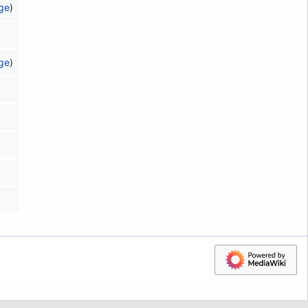
äge
)
äge
)