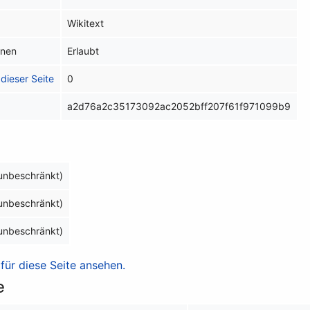
Wikitext
inen
Erlaubt
dieser Seite
0
a2d76a2c35173092ac2052bff207f61f971099b9
(unbeschränkt)
(unbeschränkt)
(unbeschränkt)
ür diese Seite ansehen.
e