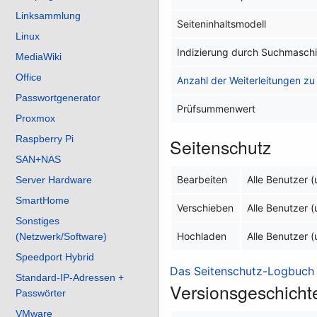
Linksammlung
Seiteninhaltsmodell
Linux
Indizierung durch Suchmasch
MediaWiki
Office
Anzahl der Weiterleitungen zu 
Passwortgenerator
Prüfsummenwert
Proxmox
Raspberry Pi
Seitenschutz
SAN+NAS
Bearbeiten
Alle Benutzer 
Server Hardware
SmartHome
Verschieben
Alle Benutzer 
Sonstiges
Hochladen
Alle Benutzer 
(Netzwerk/Software)
Speedport Hybrid
Das Seitenschutz-Logbuch f
Standard-IP-Adressen +
Versionsgeschicht
Passwörter
VMware