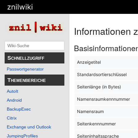
znilwiki
Informationen 
Basisinformatione
Schnellzugriff
Anzeigetitel
Passwortgenerator
Standardsortierschlüssel
Themenbereiche
Seitenlänge (in Bytes)
AutoIt
Namensraumkennnummer
Android
BackupExec
Namensraum
Citrix
Seitenkennnummer
Exchange und Outlook
JumpingProfiles
Seiteninhaltssprache