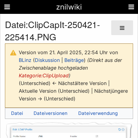
znilwiki
Datei
:
ClipCapIt-250421-
225414.PNG
Version vom 21. April 2025, 22:54 Uhr von
BLinz
(
Diskussion
|
Beiträge
)
(Direkt aus der
Zwischenablage hochgeladen
Kategorie:ClipUpload
)
(Unterschied) ← Nächstältere Version |
Aktuelle Version (Unterschied) | Nächstjüngere
Version → (Unterschied)
Datei
Dateiversionen
Dateiverwendung