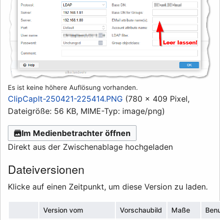
Es ist keine höhere Auflösung vorhanden.
ClipCapIt-250421-225414.PNG
(780 × 409 Pixel,
Dateigröße: 56 KB, MIME-Typ:
image/png
)
Im Medienbetrachter öffnen
Direkt aus der Zwischenablage hochgeladen
Dateiversionen
Klicke auf einen Zeitpunkt, um diese Version zu laden.
Version vom
Vorschaubild
Maße
Benu