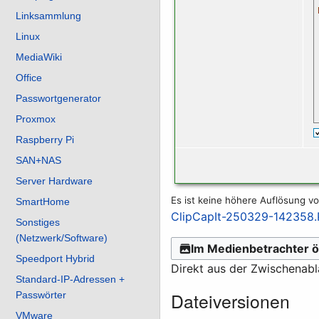
Linksammlung
Linux
MediaWiki
Office
Passwortgenerator
Proxmox
Raspberry Pi
SAN+NAS
Server Hardware
Es ist keine höhere Auflösung v
SmartHome
ClipCapIt-250329-142358
Sonstiges
(Netzwerk/Software)
Im Medienbetrachter ö
Speedport Hybrid
Direkt aus der Zwischenab
Standard-IP-Adressen +
Dateiversionen
Passwörter
VMware