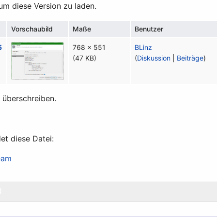
 um diese Version zu laden.
Vorschaubild
Maße
Benutzer
5
768 × 551
BLinz
(47 KB)
(
Diskussion
|
Beiträge
)
t überschreiben.
et diese Datei:
eam
d