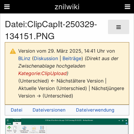
znilwiki
Datei
:
ClipCapIt-250329-
134151.PNG
Version vom 29. März 2025, 14:41 Uhr von
BLinz
(
Diskussion
|
Beiträge
)
(Direkt aus der
Zwischenablage hochgeladen
Kategorie:ClipUpload
)
(Unterschied) ← Nächstältere Version |
Aktuelle Version (Unterschied) | Nächstjüngere
Version → (Unterschied)
Datei
Dateiversionen
Dateiverwendung