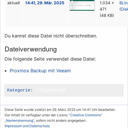
aktuell
14:41, 29. Mär. 2025
1.034 ×
BLin
471
(
Dis
(48 KB)
Du kannst diese Datei nicht überschreiben.
Dateiverwendung
Die folgende Seite verwendet diese Datei:
Proxmox Backup mit Veeam
Kategorie
:
ClipUpload
Diese Seite wurde zuletzt am 29. März 2025 um 14:41 Uhr bearbeitet.
Der Inhalt ist verfügbar unter der Lizenz
''Creative Commons''
„Namensnennung“
, sofern nicht anders angegeben.
Impressum und Datenschutz