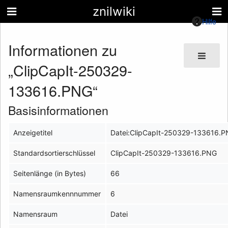
znilwiki
Hilfe
Informationen zu
„ClipCapIt-250329-
133616.PNG“
Basisinformationen
Anzeigetitel
Datei:ClipCapIt-250329-133616.
Standardsortierschlüssel
ClipCapIt-250329-133616.PNG
Seitenlänge (in Bytes)
66
Namensraumkennnummer
6
Namensraum
Datei