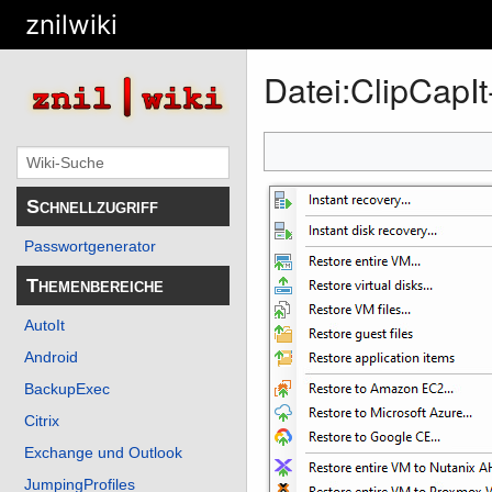
znilwiki
Datei
:
ClipCapI
Schnellzugriff
Passwortgenerator
Themenbereiche
AutoIt
Android
BackupExec
Citrix
Exchange und Outlook
JumpingProfiles