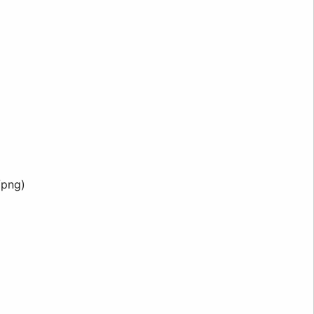
/png
)