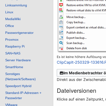
Linksammlung
Linux
MediaWiki
Office
Passwortgenerator
Proxmox
Raspberry Pi
SAN+NAS
Es ist keine höhere Auflösung v
Server Hardware
ClipCapIt-250329-133616
SmartHome
Im Medienbetrachter ö
Sonstiges
Direkt aus der Zwischenab
(Netzwerk/Software)
Speedport Hybrid
Dateiversionen
Standard-IP-Adressen +
Passwörter
Klicke auf einen Zeitpunkt,
VMware