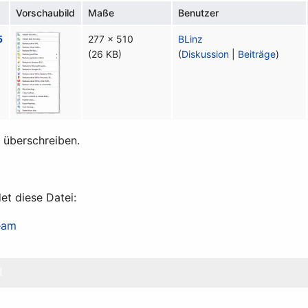
Vorschaubild
Maße
Benutzer
5
277 × 510
BLinz
(26 KB)
(
Diskussion
|
Beiträge
)
t überschreiben.
et diese Datei:
eam
d