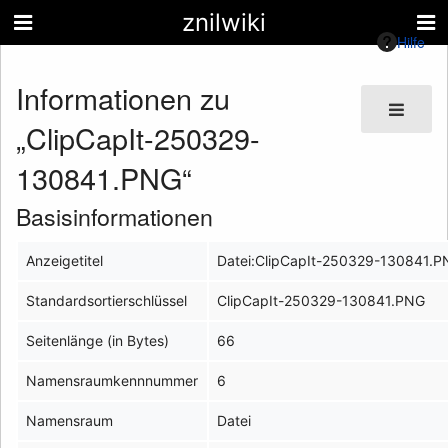
znilwiki
Hilfe
Informationen zu
„ClipCapIt-250329-
130841.PNG“
Basisinformationen
Anzeigetitel
Datei:ClipCapIt-250329-130841.
Standardsortierschlüssel
ClipCapIt-250329-130841.PNG
Seitenlänge (in Bytes)
66
Namensraumkennnummer
6
Namensraum
Datei