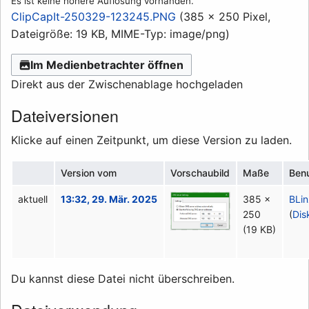
Es ist keine höhere Auflösung vorhanden.
ClipCapIt-250329-123245.PNG
(385 × 250 Pixel,
Dateigröße: 19 KB, MIME-Typ:
image/png
)
Im Medienbetrachter öffnen
Direkt aus der Zwischenablage hochgeladen
Dateiversionen
Klicke auf einen Zeitpunkt, um diese Version zu laden.
Version vom
Vorschaubild
Maße
Ben
aktuell
13:32, 29. Mär. 2025
385 ×
BLi
250
(
Dis
(19 KB)
Du kannst diese Datei nicht überschreiben.