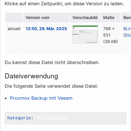
Klicke auf einen Zeitpunkt, um diese Version zu laden.
Version vom
Vorschaubild
Maße
Ben
aktuell
12:50, 29. Mär. 2025
768 ×
BLi
551
(
Di
(38 KB)
Du kannst diese Datei nicht überschreiben.
Dateiverwendung
Die folgende Seite verwendet diese Datei:
Proxmox Backup mit Veeam
Kategorie
:
ClipUpload