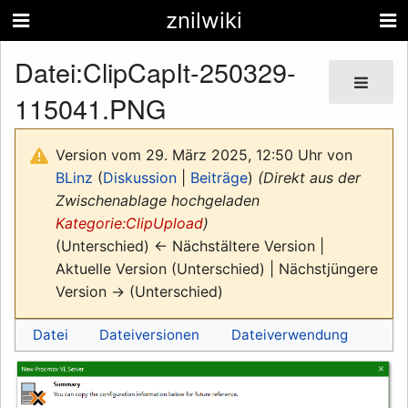
znilwiki
Datei
:
ClipCapIt-250329-
115041.PNG
Version vom 29. März 2025, 12:50 Uhr von
BLinz
(
Diskussion
|
Beiträge
)
(Direkt aus der
Zwischenablage hochgeladen
Kategorie:ClipUpload
)
(Unterschied) ← Nächstältere Version |
Aktuelle Version (Unterschied) | Nächstjüngere
Version → (Unterschied)
Datei
Dateiversionen
Dateiverwendung