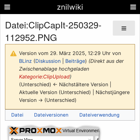
znilwiki
Datei
:
ClipCapIt-250329-
112952.PNG
Version vom 29. März 2025, 12:29 Uhr von
BLinz
(
Diskussion
|
Beiträge
)
(Direkt aus der
Zwischenablage hochgeladen
Kategorie:ClipUpload
)
(Unterschied) ← Nächstältere Version |
Aktuelle Version (Unterschied) | Nächstjüngere
Version → (Unterschied)
Datei
Dateiversionen
Dateiverwendung