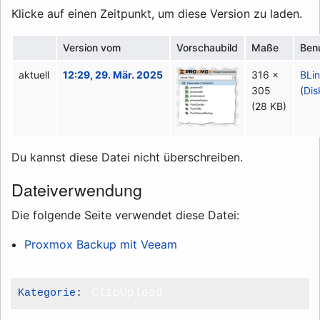
Klicke auf einen Zeitpunkt, um diese Version zu laden.
Version vom
Vorschaubild
Maße
Ben
aktuell
12:29, 29. Mär. 2025
316 ×
BLi
305
(
Dis
(28 KB)
Du kannst diese Datei nicht überschreiben.
Dateiverwendung
Die folgende Seite verwendet diese Datei:
Proxmox Backup mit Veeam
Kategorie
:
ClipUpload