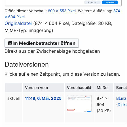
Größe dieser Vorschau:
800 × 553 Pixel
.
Weitere Auflösung:
874
× 604 Pixel
.
Originaldatei
(874 × 604 Pixel, Dateigröße: 30 KB,
MIME-Typ:
image/png
)
Im Medienbetrachter öffnen
Direkt aus der Zwischenablage hochgeladen
Dateiversionen
Klicke auf einen Zeitpunkt, um diese Version zu laden.
Version vom
Vorschaubild
Maße
Benut
aktuell
11:48, 6. Mär. 2025
874 ×
BLinz
604
(
Disk
(30 KB)