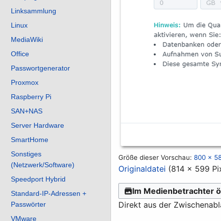
Linksammlung
Linux
MediaWiki
Office
Passwortgenerator
Proxmox
Raspberry Pi
SAN+NAS
Server Hardware
SmartHome
Sonstiges
Größe dieser Vorschau:
800 × 58
(Netzwerk/Software)
Originaldatei
(814 × 599 Pi
Speedport Hybrid
Im Medienbetrachter ö
Standard-IP-Adressen +
Direkt aus der Zwischenab
Passwörter
VMware