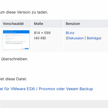
 um diese Version zu laden.
Vorschaubild
Maße
Benutzer
814 × 599
BLinz
(40 KB)
(
Diskussion
|
Beiträge
)
t überschreiben.
et diese Datei:
iel für VMware ESXi / Proxmox oder Veeam Backup
d