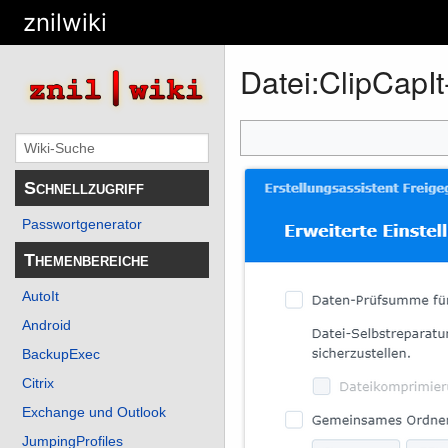
znilwiki
Datei
:
ClipCapI
Schnellzugriff
Passwortgenerator
Themenbereiche
AutoIt
Android
BackupExec
Citrix
Exchange und Outlook
JumpingProfiles