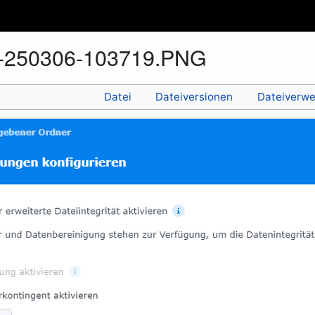
t-250306-103719.PNG
Datei
Dateiversionen
Dateiverw