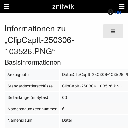
znilwiki
Hilfe
Informationen zu
„ClipCapIt-250306-
103526.PNG“
Basisinformationen
Anzeigetitel
Datei:ClipCapIt-250306-103526.
Standardsortierschlüssel
ClipCapIt-250306-103526.PNG
Seitenlänge (in Bytes)
66
Namensraumkennnummer
6
Namensraum
Datei