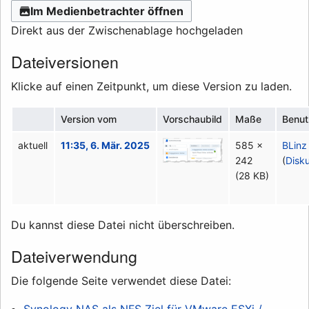
Im Medienbetrachter öffnen
Direkt aus der Zwischenablage hochgeladen
Dateiversionen
Klicke auf einen Zeitpunkt, um diese Version zu laden.
Version vom
Vorschaubild
Maße
Benut
aktuell
11:35, 6. Mär. 2025
585 ×
BLinz
242
(
Disk
(28 KB)
Du kannst diese Datei nicht überschreiben.
Dateiverwendung
Die folgende Seite verwendet diese Datei:
Synology NAS als NFS Ziel für VMware ESXi /