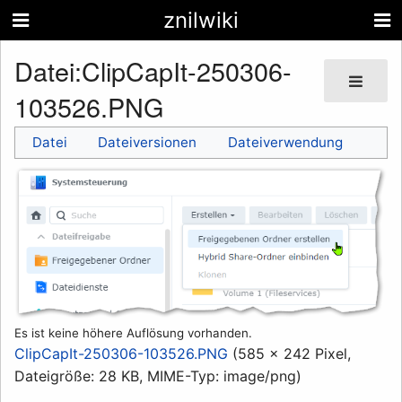
znilwiki
Datei
:
ClipCapIt-250306-
103526.PNG
Datei
Dateiversionen
Dateiverwendung
Es ist keine höhere Auflösung vorhanden.
ClipCapIt-250306-103526.PNG
(585 × 242 Pixel,
Dateigröße: 28 KB, MIME-Typ:
image/png
)