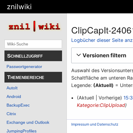
znilwiki
ClipCapIt-240
Logbücher dieser Seite an
Versionen filtern
Schnellzugriff
Passwortgenerator
Auswahl des Versionsunters
Themenbereiche
Schaltfläche am unteren Ra
Legende:
(Aktuell)
= Unters
AutoIt
16.
Android
Aktuell
Vorherige
15:3
Juni
Kategorie:ClipUpload
BackupExec
2024
Citrix
Exchange und Outlook
Impressum und Datenschutz
JumpingProfiles