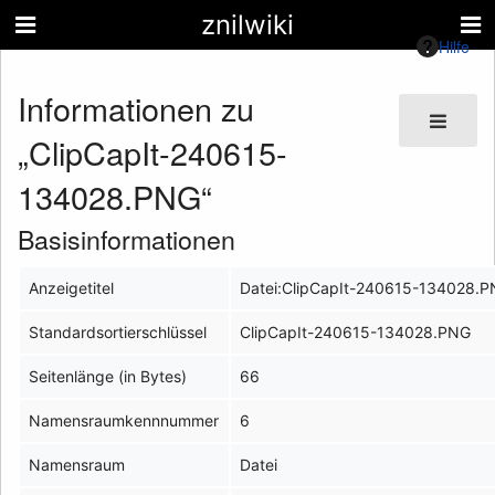
znilwiki
Hilfe
Informationen zu
„ClipCapIt-240615-
134028.PNG“
Basisinformationen
Anzeigetitel
Datei:ClipCapIt-240615-134028.
Standardsortierschlüssel
ClipCapIt-240615-134028.PNG
Seitenlänge (in Bytes)
66
Namensraumkennnummer
6
Namensraum
Datei