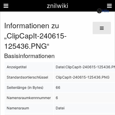
znilwiki
Hilfe
Informationen zu
„ClipCapIt-240615-
125436.PNG“
Basisinformationen
Anzeigetitel
Datei:ClipCapIt-240615-125436.
Standardsortierschlüssel
ClipCapIt-240615-125436.PNG
Seitenlänge (in Bytes)
66
Namensraumkennnummer
6
Namensraum
Datei