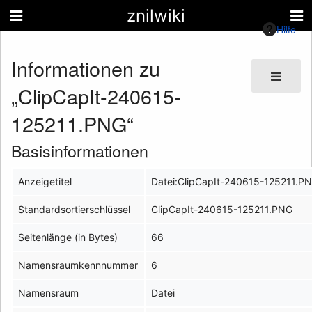
znilwiki
Hilfe
Informationen zu
„ClipCapIt-240615-
125211.PNG“
Basisinformationen
Anzeigetitel
Datei:ClipCapIt-240615-125211.P
Standardsortierschlüssel
ClipCapIt-240615-125211.PNG
Seitenlänge (in Bytes)
66
Namensraumkennnummer
6
Namensraum
Datei