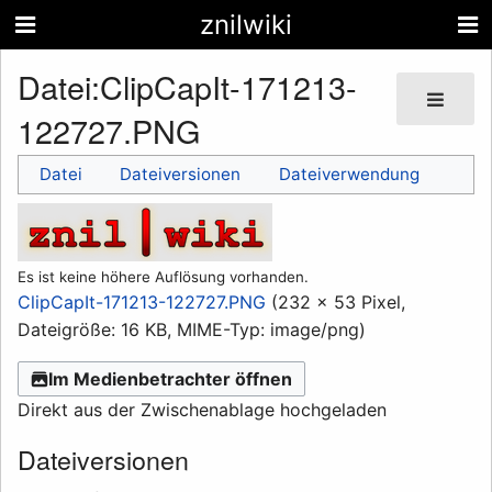
znilwiki
Datei
:
ClipCapIt-171213-
122727.PNG
Datei
Dateiversionen
Dateiverwendung
Es ist keine höhere Auflösung vorhanden.
ClipCapIt-171213-122727.PNG
(232 × 53 Pixel,
Dateigröße: 16 KB, MIME-Typ:
image/png
)
Im Medienbetrachter öffnen
Direkt aus der Zwischenablage hochgeladen
Dateiversionen