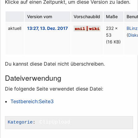
Klicke auf einen Zeitpunkt, um diese Version zu laden.
Version vom
Vorschaubild
Maße
Benu
aktuell
13:27, 13. Dez. 2017
232 ×
BLinz
53
(
Disk
(16 KB)
Du kannst diese Datei nicht überschreiben.
Dateiverwendung
Die folgende Seite verwendet diese Datei:
Testbereich:Seite3
Kategorie
:
ClipUpload