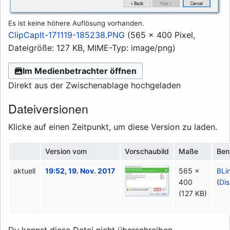
Es ist keine höhere Auflösung vorhanden.
ClipCapIt-171119-185238.PNG
(565 × 400 Pixel,
Dateigröße: 127 KB, MIME-Typ:
image/png
)
Im Medienbetrachter öffnen
Direkt aus der Zwischenablage hochgeladen
Dateiversionen
Klicke auf einen Zeitpunkt, um diese Version zu laden.
Version vom
Vorschaubild
Maße
Ben
aktuell
19:52, 19. Nov. 2017
565 ×
BLi
400
(
Di
(127 KB)