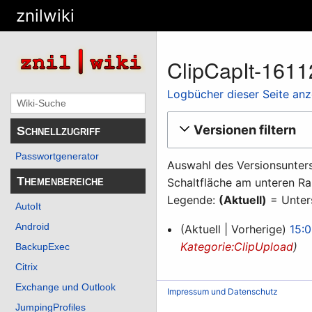
znilwiki
ClipCapIt-161
Logbücher dieser Seite an
Versionen filtern
Schnellzugriff
Passwortgenerator
Auswahl des Versionsunters
Themenbereiche
Schaltfläche am unteren Ra
Legende:
(Aktuell)
= Unters
AutoIt
25.
Android
Aktuell
Vorherige
15:0
November
Kategorie:ClipUpload
BackupExec
2016
Citrix
Exchange und Outlook
Impressum und Datenschutz
JumpingProfiles